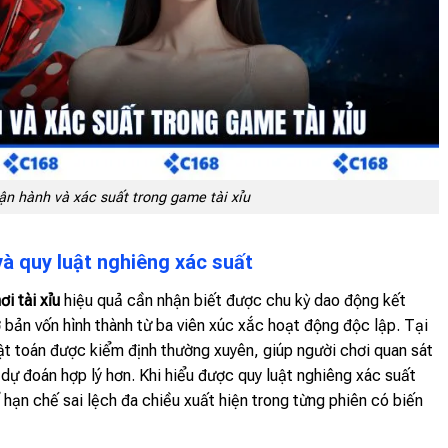
ận hành và xác suất trong game tài xỉu
và quy luật nghiêng xác suất
i tài xỉu
hiệu quả cần nhận biết được chu kỳ dao động kết
 bản vốn hình thành từ ba viên xúc xắc hoạt động độc lập. Tại
ật toán được kiểm định thường xuyên, giúp người chơi quan sát
a dự đoán hợp lý hơn. Khi hiểu được quy luật nghiêng xác suất
 hạn chế sai lệch đa chiều xuất hiện trong từng phiên có biến