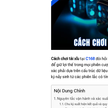
Cách chơi tài xỉu
tại
C168
đòi hỏi
để giữ lợi thế trong mọi phiên cư
xác phải dựa trên cấu trúc dữ liệ
kỳ nảy sinh từ các phiên lắc có tí
Nội Dung Chính
Nguyên tắc vận hành và xác suất
Chu kỳ xuất hiện kết quả và quy