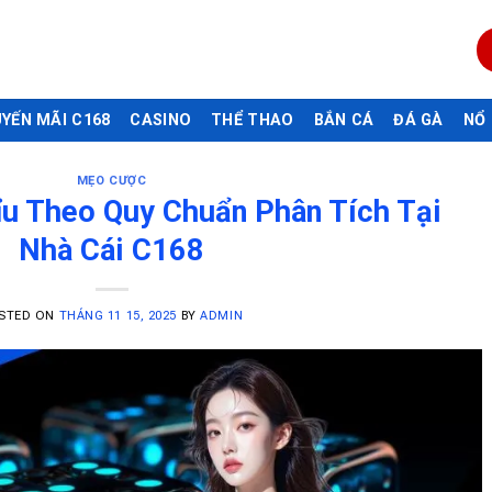
YẾN MÃI C168
CASINO
THỂ THAO
BẮN CÁ
ĐÁ GÀ
NỔ
MẸO CƯỢC
ỉu Theo Quy Chuẩn Phân Tích Tại
Nhà Cái C168
STED ON
THÁNG 11 15, 2025
BY
ADMIN