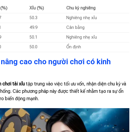
 (%)
Xỉu (%)
Chu kỳ nghiêng
7
50.3
Nghiêng nhẹ xỉu
1
49.9
Cân bằng
9
50.1
Nghiêng nhẹ xỉu
0
50.0
Ổn định
 nâng cao cho người chơi có kinh
 chơi tài xỉu
tập trung vào việc tối ưu vốn, nhận diện chu kỳ và
hống. Các phương pháp này được thiết kế nhằm tạo ra sự ổn
 ro biến động mạnh.