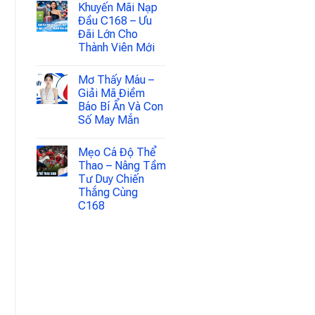
Khuyến Mãi Nạp
Đầu C168 – Ưu
Đãi Lớn Cho
Thành Viên Mới
Mơ Thấy Máu –
Giải Mã Điềm
Báo Bí Ẩn Và Con
Số May Mắn
Mẹo Cá Độ Thể
Thao – Nâng Tầm
Tư Duy Chiến
Thắng Cùng
C168