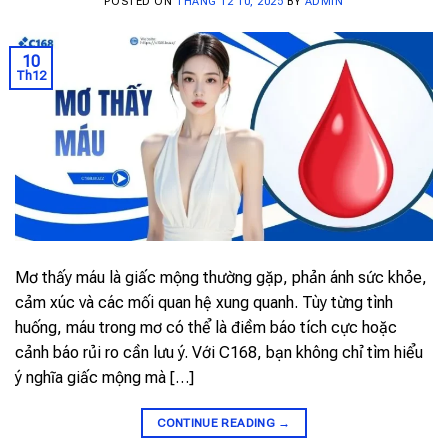
POSTED ON
THÁNG 12 10, 2025
BY
ADMIN
10
Th12
Mơ thấy máu là giấc mộng thường gặp, phản ánh sức khỏe,
cảm xúc và các mối quan hệ xung quanh. Tùy từng tình
huống, máu trong mơ có thể là điềm báo tích cực hoặc
cảnh báo rủi ro cần lưu ý. Với C168, bạn không chỉ tìm hiểu
ý nghĩa giấc mộng mà […]
CONTINUE READING
→