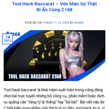
Tool Hack Baccarat – Vén Màn Sự Thật
Bí Ẩn Cùng C168
POSTED ON
THÁNG 11 14, 2025
BY
ADMIN
14
Th11
Tool hack baccarat là khái niệm xuất hiện trong cộng đồng
chơi bài trực tuyến những bộ công cụ, phần mềm hoặc dịch
vụ quảng cáo “tăng tỷ lệ thắng” hay “bẻ bài”. Bài viết này do
C168 biên soạn nhằm giải thích rõ từ đầu: tool hack là gì, vì