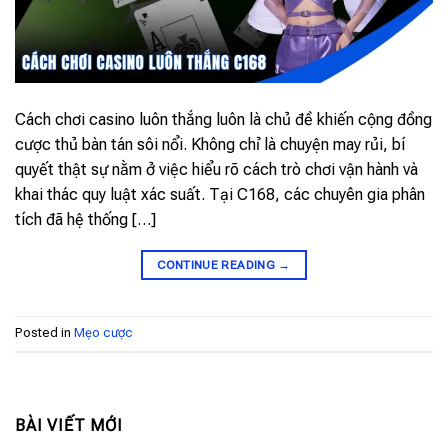
Cách chơi casino luôn thắng luôn là chủ đề khiến cộng đồng
cược thủ bàn tán sôi nổi. Không chỉ là chuyện may rủi, bí
quyết thật sự nằm ở việc hiểu rõ cách trò chơi vận hành và
khai thác quy luật xác suất. Tại C168, các chuyên gia phân
tích đã hệ thống […]
CONTINUE READING
→
Posted in
Mẹo cược
BÀI VIẾT MỚI