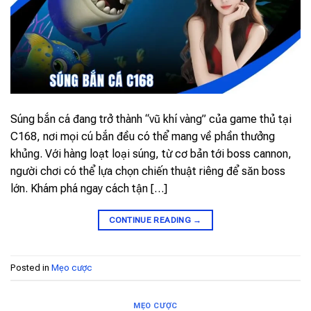
Súng bắn cá đang trở thành “vũ khí vàng” của game thủ tại
C168, nơi mọi cú bắn đều có thể mang về phần thưởng
khủng. Với hàng loạt loại súng, từ cơ bản tới boss cannon,
người chơi có thể lựa chọn chiến thuật riêng để săn boss
lớn. Khám phá ngay cách tận […]
CONTINUE READING
→
Posted in
Mẹo cược
MẸO CƯỢC