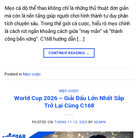
Mẹo cá độ thể thao không chỉ là những thủ thuật đơn giản
mà còn là nền tảng giúp người chơi hình thành tư duy phân
tích chuyên sâu. Trong thế giới cá cược, hiểu rõ mẹo chính
là cách rút ngắn khoảng cách giữa “may mắn” và “thành
công bền vững”. C168 hướng dẫn […]
CONTINUE READING
→
Posted in
Mẹo cược
MẸO CƯỢC
World Cup 2026 – Giải Đấu Lớn Nhất Sắp
Trở Lại Cùng C168
POSTED ON
THÁNG 11 15, 2025
BY
ADMIN