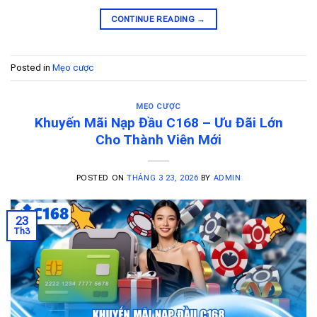
CONTINUE READING
→
Posted in
Mẹo cược
MẸO CƯỢC
Khuyến Mãi Nạp Đầu C168 – Ưu Đãi Lớn
Cho Thành Viên Mới
POSTED ON
THÁNG 3 23, 2026
BY
ADMIN
23
Th3