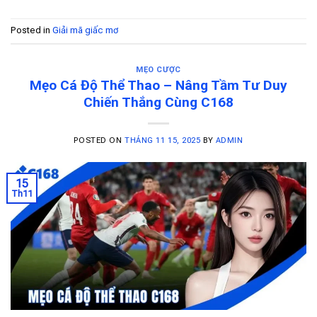
Posted in
Giải mã giấc mơ
MẸO CƯỢC
Mẹo Cá Độ Thể Thao – Nâng Tầm Tư Duy
Chiến Thắng Cùng C168
POSTED ON
THÁNG 11 15, 2025
BY
ADMIN
15
Th11