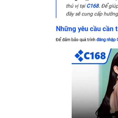
thú vị tại
C168
. Để giú
đây sẽ cung cấp hướng
Những yêu cầu cần t
Để đảm bảo quá trình
đăng nhập