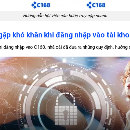
Hướng dẫn hội viên các bước truy cập nhanh
gặp khó khăn khi đăng nhập vào tài kh
i đăng nhập vào C168, nhà cái đã đưa ra những quy định, hướng 