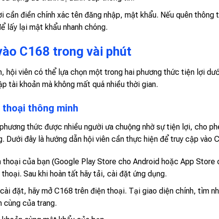
i cần điền chính xác tên đăng nhập, mật khẩu. Nếu quên thông t
để lấy lại mật khẩu nhanh chóng.
ào C168 trong vài phút
, hội viên có thể lựa chọn một trong hai phương thức tiện lợi dướ
ập tài khoản mà không mất quá nhiều thời gian.
 thoại thông minh
 phương thức được nhiều người ưa chuộng nhờ sự tiện lợi, cho p
g. Dưới đây là hướng dẫn hội viên cần thực hiện để truy cập vào
 thoại của bạn (Google Play Store cho Android hoặc App Store c
thoại. Sau khi hoàn tất hãy tải, cài đặt ứng dụng.
ài đặt, hãy mở C168 trên điện thoại. Tại giao diện chính, tìm nh
n cùng của trang.