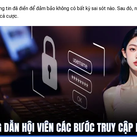
ông tin đã điền để đảm bảo không có bất kỳ sai sót nào. Sau đó, n
 cá cược.