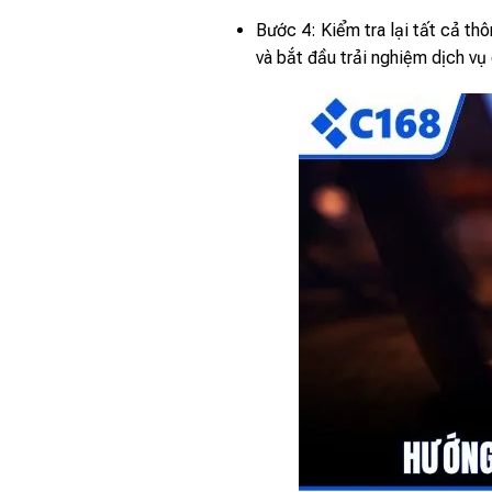
Bước 4: Kiểm tra lại tất cả th
và bắt đầu trải nghiệm dịch vụ