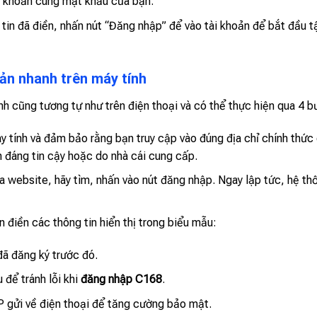
i khoản cùng mật khẩu của bạn.
 tin đã điền, nhấn nút “Đăng nhập” để vào tài khoản để bắt đầu t
ản nhanh trên máy tính
nh cũng tương tự như trên điện thoại và có thể thực hiện qua 4 b
y tính và đảm bảo rằng bạn truy cập vào đúng địa chỉ chính thức 
n đáng tin cậy hoặc do nhà cái cung cấp.
a website, hãy tìm, nhấn vào nút đăng nhập. Ngay lập tức, hệ thố
n điền các thông tin hiển thị trong biểu mẫu:
đã đăng ký trước đó.
để tránh lỗi khi
đăng nhập C168
.
 gửi về điện thoại để tăng cường bảo mật.