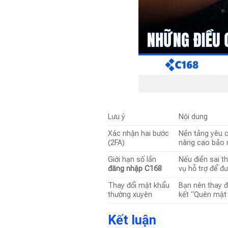
Lưu ý
Nội dung
Xác nhận hai bước
Nền tảng yêu c
(2FA)
nâng cao bảo 
Giới hạn số lần
Nếu điền sai t
đăng nhập C168
vụ hỗ trợ để 
Thay đổi mật khẩu
Bạn nên thay đ
thường xuyên
kết “Quên mật 
Kết luận