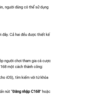
in, người dùng có thể sử dụng
i đây. Cả hai đều được thiết kế
hép người chơi tham gia cá cược
 C168 một cách thành công:
ho iOS), tìm kiếm với từ khóa
ấn nút “
Đăng nhập C168
” hoặc