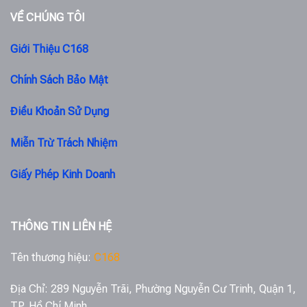
VỀ CHÚNG TÔI
Giới Thiệu C168
Chính Sách Bảo Mật
Điều Khoản Sử Dụng
Miễn Trừ Trách Nhiệm
Giấy Phép Kinh Doanh
THÔNG TIN LIÊN HỆ
Tên thương hiệu:
C168
Địa Chỉ:
289 Nguyễn Trãi, Phường Nguyễn Cư Trinh, Quận 1,
TP. Hồ Chí Minh