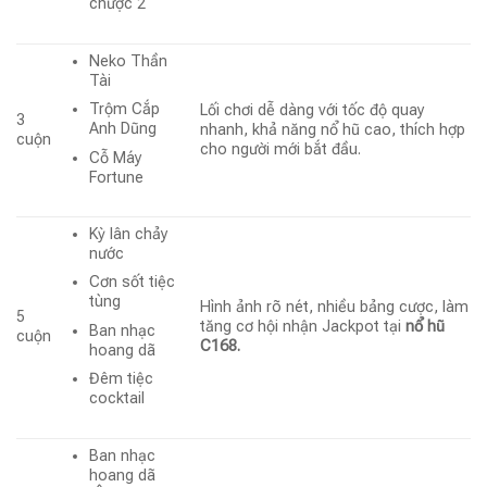
chược 2
Neko Thần
Tài
Trộm Cắp
Lối chơi dễ dàng
với tốc độ quay
3
Anh Dũng
nhanh, khả năng nổ hũ cao, thích hợp
cuộn
cho người mới bắt đầu.
Cỗ Máy
Fortune
Kỳ lân chảy
nước
Cơn sốt tiệc
tùng
Hình ảnh rõ nét, nhiều bảng cược, làm
5
tăng cơ hội nhận Jackpot tại
nổ hũ
Ban nhạc
cuộn
C168.
hoang dã
Đêm tiệc
cocktail
Ban nhạc
hoang dã