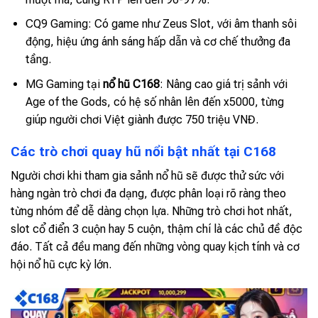
CQ9 Gaming: Có game như Zeus Slot, với âm thanh sôi
động, hiệu ứng ánh sáng hấp dẫn và cơ chế thưởng đa
tầng.
MG Gaming tại
nổ hũ C168
: Nâng cao giá trị sảnh với
Age of the Gods, có hệ số nhân lên đến x5000, từng
giúp người chơi Việt giành được 750 triệu VNĐ.
Các trò chơi quay hũ nổi bật nhất tại C168
Người chơi khi tham gia sảnh
nổ hũ sẽ được thử sức với
hàng ngàn trò chơi đa dạng, được phân loại rõ ràng theo
từng nhóm để dễ dàng chọn lựa. Những trò chơi hot nhất,
slot cổ điển 3 cuộn hay 5 cuộn, thậm chí là các chủ đề độc
đáo. Tất cả đều mang đến những vòng quay kịch tính và cơ
hội nổ hũ cực kỳ lớn.