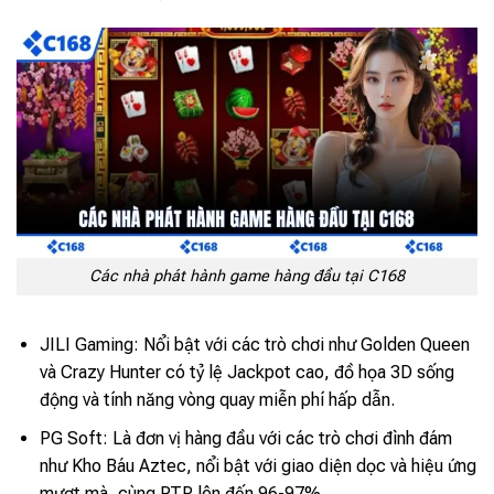
Các nhà phát hành game hàng đầu tại C168
JILI Gaming: Nổi bật với các trò chơi như Golden Queen
và Crazy Hunter có tỷ lệ Jackpot cao, đồ họa 3D sống
động và tính năng vòng quay miễn phí hấp dẫn.
PG Soft: Là đơn vị hàng đầu với các trò chơi đình đám
như Kho Báu Aztec, nổi bật với giao diện dọc và hiệu ứng
mượt mà, cùng RTP lên đến 96-97%.