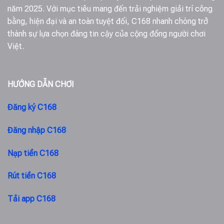
năm 2025. Với mục tiêu mang đến trải nghiệm giải trí công
bằng, hiện đại và an toàn tuyệt đối, C168 nhanh chóng trở
thành sự lựa chọn đáng tin cậy của cộng đồng người chơi
Việt.
HƯỚNG DẪN CHƠI
Đăng ký C168
Đăng nhập C168
Nạp tiền C168
Rút tiền C168
Tải app C168