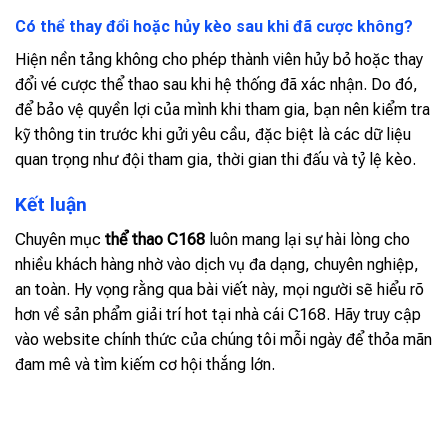
Có thể thay đổi hoặc hủy kèo sau khi đã cược không?
Hiện nền tảng không cho phép thành viên hủy bỏ hoặc thay
đổi vé cược thể thao sau khi hệ thống đã xác nhận. Do đó,
để bảo vệ quyền lợi của mình khi tham gia, bạn nên kiểm tra
kỹ thông tin trước khi gửi yêu cầu, đặc biệt là các dữ liệu
quan trọng như đội tham gia, thời gian thi đấu và tỷ lệ kèo.
Kết luận
Chuyên mục
thể thao C168
luôn mang lại sự hài lòng cho
nhiều khách hàng nhờ vào dịch vụ đa dạng, chuyên nghiệp,
an toàn. Hy vọng rằng qua bài viết này, mọi người sẽ hiểu rõ
hơn về sản phẩm giải trí hot tại nhà cái C168. Hãy truy cập
vào website chính thức của chúng tôi mỗi ngày để thỏa mãn
đam mê và tìm kiếm cơ hội thắng lớn.