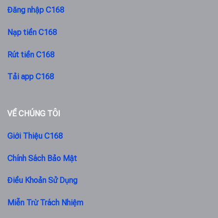
Đăng nhập C168
Nạp tiền C168
Rút tiền C168
Tải app C168
VỀ CHÚNG TÔI
Giới Thiệu C168
Chính Sách Bảo Mật
Điều Khoản Sử Dụng
Miễn Trừ Trách Nhiệm