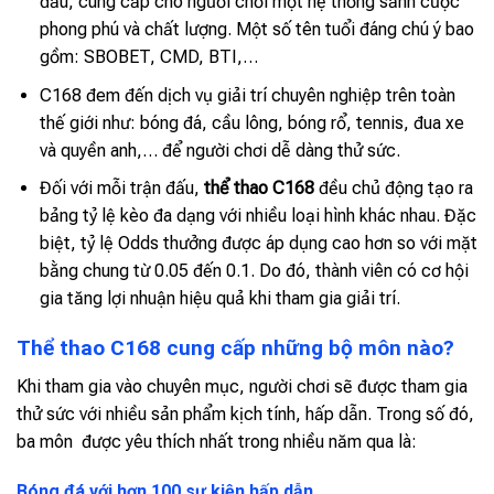
đầu, cung cấp cho người chơi một hệ thống sảnh cược
phong phú và chất lượng. Một số tên tuổi đáng chú ý bao
gồm: SBOBET, CMD, BTI,…
C168 đem đến dịch vụ giải trí chuyên nghiệp trên toàn
thế giới như: bóng đá, cầu lông, bóng rổ, tennis, đua xe
và quyền anh,… để người chơi dễ dàng thử sức.
Đối với mỗi trận đấu,
thể thao C168
đều chủ động tạo ra
bảng tỷ lệ kèo đa dạng với nhiều loại hình khác nhau. Đặc
biệt, tỷ lệ Odds thưởng được áp dụng cao hơn so với mặt
bằng chung từ 0.05 đến 0.1. Do đó, thành viên có cơ hội
gia tăng lợi nhuận hiệu quả khi tham gia giải trí.
Thể thao C168 cung cấp những bộ môn nào?
Khi tham gia vào chuyên mục, người chơi sẽ được tham gia
thử sức với nhiều sản phẩm kịch tính, hấp dẫn. Trong số đó,
ba môn được yêu thích nhất trong nhiều năm qua là:
Bóng đá với hơn 100 sự kiện hấp dẫn